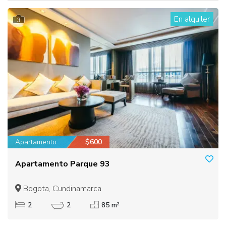
En alquiler
3
Apartamento
$600
Apartamento Parque 93
Bogota, Cundinamarca
2
2
85 m²