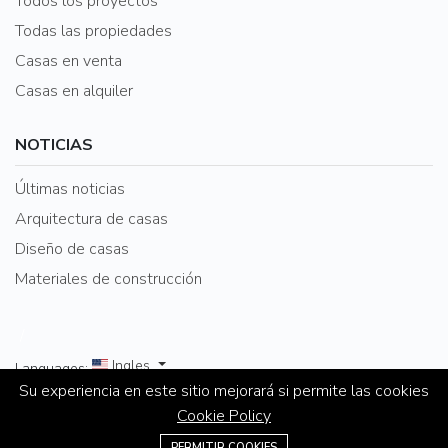
Todos los proyectos
Todas las propiedades
Casas en venta
Casas en alquiler
NOTICIAS
Últimas noticias
Arquitectura de casas
Diseño de casas
Materiales de construcción
/
Ingles
Languages:
Su experiencia en este sitio mejorará si permite las cookies
Cookie Policy
©2026 PropiedadesVIP está orgullosamente impulsado
31322342
por Kosari
PERMITIR COOKIES