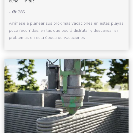
dựng
,
Tin tức
-
285
Anímese a planear sus próximas vacaciones en estas playas
poco recorridas, en las que podrá disfrutar y descansar sin
problemas en esta época de vacaciones