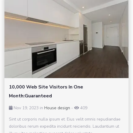
10,000 Web Site Visitors In One
Month:Guaranteed
Nov 19, 2023 in
House design
-
409
Sint ut corporis nulla ipsum et. Eius velit omnis repudiandae
doloribus rerum expedita incidunt reiciendis. Laudantium ut