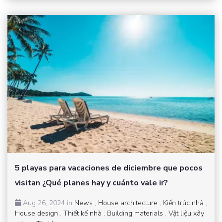
5 playas para vacaciones de diciembre que pocos
visitan ¿Qué planes hay y cuánto vale ir?
Aug 26, 2024 in
News
,
House architecture
,
Kiến trúc nhà
,
House design
,
Thiết kế nhà
,
Building materials
,
Vật liệu xây