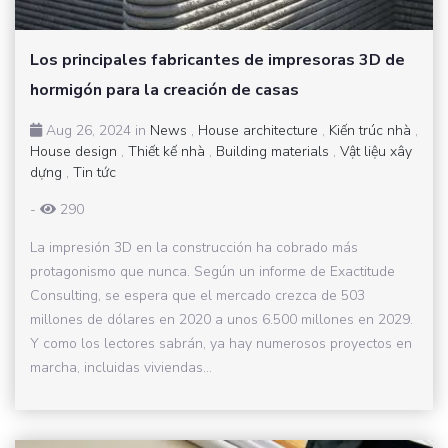
Los principales fabricantes de impresoras 3D de
hormigón para la creación de casas
Aug 26, 2024 in
News
,
House architecture
,
Kiến trúc nhà
,
House design
,
Thiết kế nhà
,
Building materials
,
Vật liệu xây
dựng
,
Tin tức
-
290
La impresión 3D en la construcción ha cobrado más
protagonismo que nunca. Según un informe de Exactitude
Consulting, se espera que el mercado crezca de 503
millones de dólares en 2020 a unos 6.500 millones en 2029.
Y como los lectores sabrán, ya hay numerosos proyectos en
marcha, incluidas viviendas...