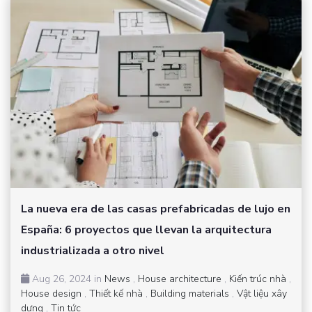
La nueva era de las casas prefabricadas de lujo en
España: 6 proyectos que llevan la arquitectura
industrializada a otro nivel
Aug 26, 2024 in
News
,
House architecture
,
Kiến trúc nhà
,
House design
,
Thiết kế nhà
,
Building materials
,
Vật liệu xây
dựng
,
Tin tức