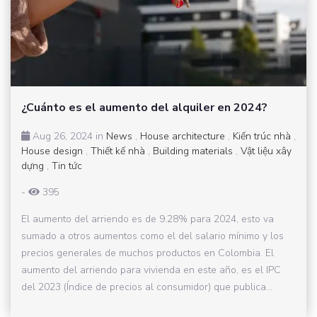
¿Cuánto es el aumento del alquiler en 2024?
Aug 26, 2024 in
News
,
House architecture
,
Kiến trúc nhà
,
House design
,
Thiết kế nhà
,
Building materials
,
Vật liệu xây
dựng
,
Tin tức
-
395
El aumento del arriendo es de 9.28% para 2024, esto va
sumado a otros aumentos como el del salario mínimo y los
precios generales de muchos productos en Colombia. El
aumento del arriendo para vivienda en este año, es el IPC
del 2023 (Índice de precios al consumidor) que publica...