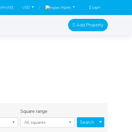
hlist(
0
)
/
Login
USD
Ingles
Add Property
S
escubrir nuestras maravillosas propiedades.
Square range
Toggle Dropdo
Search
All squares