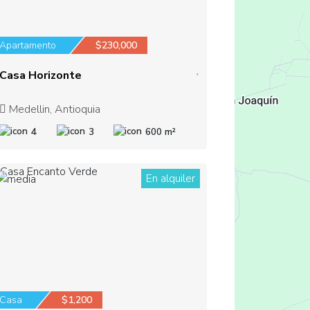
Apartamento
$230,000
Casa Horizonte
Medellin, Antioquia
4
3
600 m²
En alquiler
1
Casa
$1,200