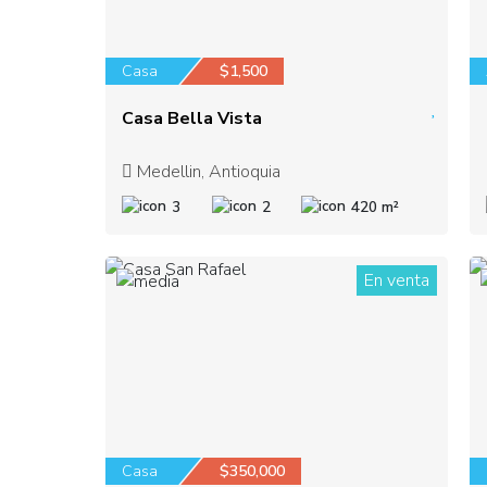
Casa
$1,500
Casa Bella Vista
Medellin, Antioquia
3
2
420 m²
En venta
1
Casa
$350,000