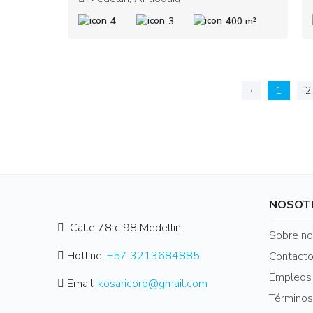
4
3
400 m²
‹
1
2
NOSOT
Calle 78 c 98 Medellin
Sobre no
Hotline:
+57 3213684885
Contact
Empleos
Email:
kosaricorp@gmail.com
Términos