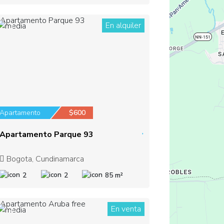
En alquiler
3
Apartamento
$600
Apartamento Parque 93
Bogota, Cundinamarca
2
2
85 m²
En venta
4