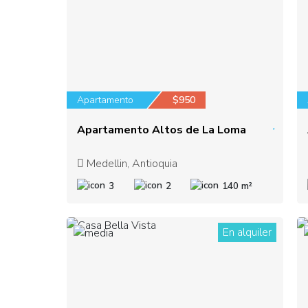
Apartamento
$950
Apartamento Altos de La Loma
Medellin, Antioquia
3
2
140 m²
En alquiler
1