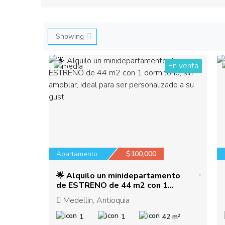
En venta
1
Apartamento
$100,000
🌟 Alquilo un minidepartamento
de ESTRENO de 44 m2 con 1
dormitorio, sin amoblar, ideal para
Medellin, Antioquia
ser personalizado a su gust
1
1
42 m²