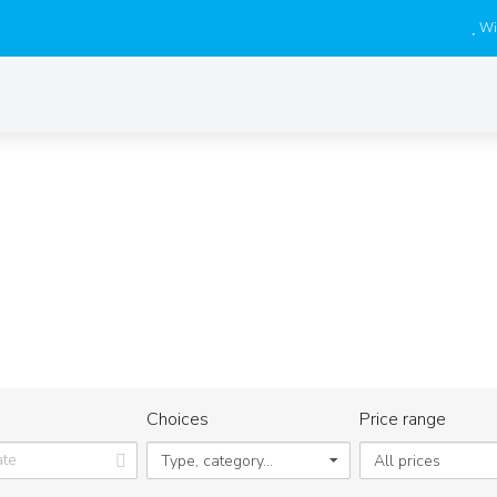
Wis
DESCUBRA NUESTRAS PROPIEDADE
rá a tomar la decisión correcta, no se pierda la oportunidad de d
Home
Propiedades
Choices
Price range
Type, category...
All prices