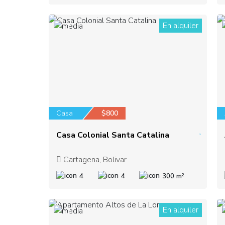
En alquiler
3
Casa
$800
Casa Colonial Santa Catalina
Cartagena, Bolivar
4
4
300 m²
En alquiler
3