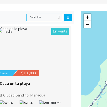
+
−
En venta
4
Casa
$150,000
Casa en la playa
Ciudad Sandino, Managua
4
4
300 m²