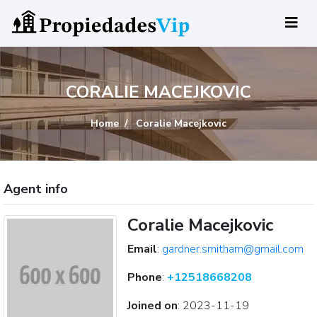
CORALIE MACEJKOVIC
Home
Coralie Macejkovic
Agent info
Coralie Macejkovic
Email
:
gardner.smitham@gmail.com
Phone
:
+12518668208
Joined on
:
2023-11-19