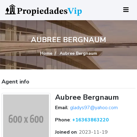
AUBREE BERGNAUM
Home
Aubree Bergnaum
Agent info
Aubree Bergnaum
Email
:
gladys97@yahoo.com
Phone
:
+16363863220
Joined on
:
2023-11-19