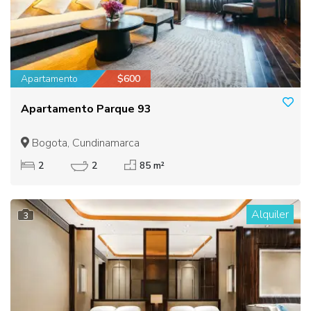
Apartamento
$600
Apartamento Parque 93
Bogota, Cundinamarca
2
2
85 m²
Alquiler
3