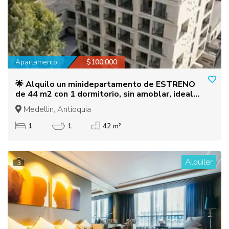
Apartamento
$100,000
🌟 Alquilo un minidepartamento de ESTRENO
de 44 m2 con 1 dormitorio, sin amoblar, ideal
para ser personalizado a su gust
Medellin, Antioquia
1
1
42 m²
Alquiler
3